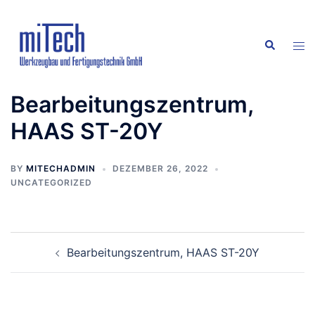
Skip
to
Search
content
Tog
men
Bearbeitungszentrum,
HAAS ST-20Y
BY
MITECHADMIN
DEZEMBER 26, 2022
UNCATEGORIZED
Post
Bearbeitungszentrum, HAAS ST-20Y
navigation